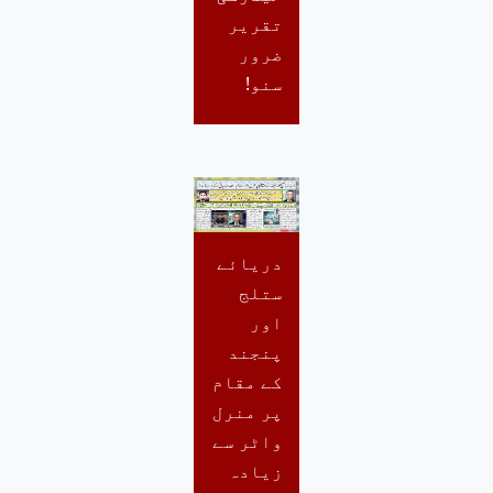
تقریر
ضرور
سنو!
دریائے
ستلج
اور
پنجند
کے مقام
پر منرل
واٹر سے
زیادہ