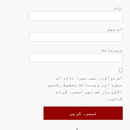
نام
ای میل
ویب‌ سائٹ
اس براؤزر میں میرا نام، ای
میل، اور ویب سائٹ محفوظ رکھیں
اگلی بار جب میں تبصرہ کرنے
کےلیے۔