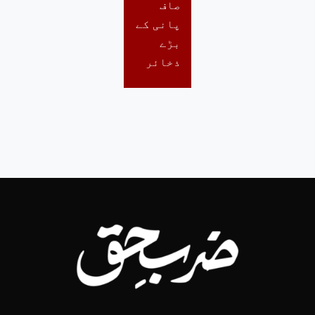
صاف
پانی کے
بڑے
ذخائر