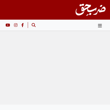
Ski
t
conten