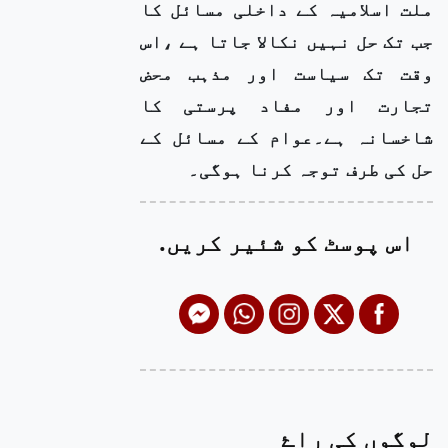
ملت اسلامیہ کے داخلی مسائل کا
جب تک حل نہیں نکالا جاتا ہے ،اس
وقت تک سیاست اور مذہب محض
تجارت اور مفاد پرستی کا
شاخسانہ ہے۔عوام کے مسائل کے
حل کی طرف توجہ کرنا ہوگی۔
اس پوسٹ کو شئیر کریں.
لوگوں کی راۓ