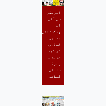
امریکی
سی آئی
اے
پاکستانی
مذہبی
لیڈروں
کو کیسے
خریدتی
رہی؟
سلمان
گیلانی