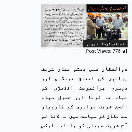
اخبار: نوشتہ دیوار
Post Views:
776
ذوالفقار علی بھٹو میاں شریف
برادری کی اتفاق فونڈری اور
دوسری پرائیویٹ انڈسڑی کو
تباہ نہ کرتا اور جنرل ضیاء
الحق شریف برادری کو کاروبار
سے نکال کر سیاست میں نہ لاتا تو
آج شریف فیملی کو پانامہ لیکس