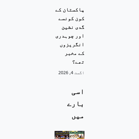
پاکستان کے
کون کونسے
گدی نشین
اور چوہدری
انگریزوں
کے مخبر
تھے؟
اگست 4, 2026
اسی
بارے
میں