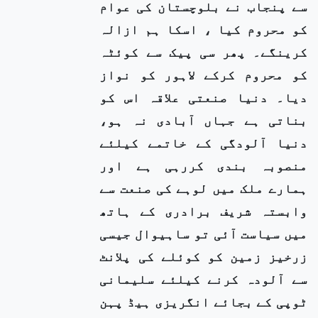
سے پنجاب نے بلوچستان کی عوام
کو محروم کیا ، اسکا ہم ازالہ
کرینگے۔ پھر سی پیک سے کوئٹہ
کو محروم کرکے لاہور کو نواز
دیا۔ دنیا صنعتی علاقہ اس کو
بناتی ہے جہاں آبادی نہ ہو،
دنیا آلودگی کے خاتمے کیلئے
منصوبہ بندی کررہی ہے اور
ہمارے ملک میں لوہے کی صنعت سے
وابستہ شریف برادری کے ہاتھ
میں سیاست آئی تو ساہیوال جیسی
زرخیز زمین کو کوئلے کی پلانٹ
سے آلودہ کرنے کیلئے سلیمانی
ٹوپی کے بجائے انگریزی ہیڈ پہن