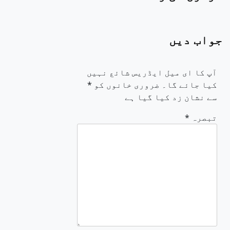
جواب دیں
آپ کا ای میل ایڈریس شائع نہیں
کیا جائے گا۔
ضروری خانوں کو
*
سے نشان زد کیا گیا ہے
تبصرہ
*