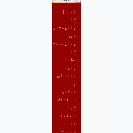
اقبال
کا
بلوچستان
میں
یونیورسٹی
کا
مطالبہ
،میرا
والد اس
پر
نوکری
سے نکالا
گیا
:سینیٹر
تاج
حیدرکی