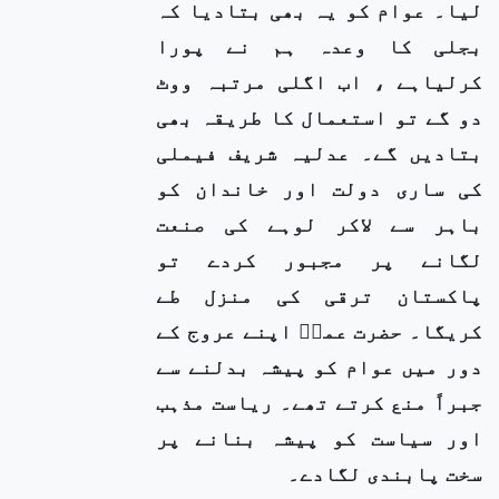
لیا۔ عوام کو یہ بھی بتادیا کہ
بجلی کا وعدہ ہم نے پورا
کرلیاہے ، اب اگلی مرتبہ ووٹ
دو گے تو استعمال کا طریقہ بھی
بتادیں گے۔ عدلیہ شریف فیملی
کی ساری دولت اور خاندان کو
باہر سے لاکر لوہے کی صنعت
لگانے پر مجبور کردے تو
پاکستان ترقی کی منزل طے
کریگا۔ حضرت عمرؓ اپنے عروج کے
دور میں عوام کو پیشہ بدلنے سے
جبراً منع کرتے تھے۔ ریاست مذہب
اور سیاست کو پیشہ بنانے پر
سخت پابندی لگادے۔