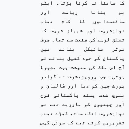
کا سامنا نہ کرنا پڑتا۔ ایٹم
بم بنانا ریاست اور
سائنسدانوں کا کام تھا۔
نوازشریف اور شہباز شریف کا
تعلق لوہے کی صنعت سے تھا۔ صرف
موٹر سائیکل بنانے میں
پاکستان کو خود کفیل بناتے تو
آج اس ملک کی معیشت بہت مضبوط
ہوتی۔ جب پرویزمشرف نے گوادر
پورٹ چین کو دیا اور طالبان و
بلوچ شدت پسند پاکستانی فوج
اور چینیوں کو ماررہے تھے تو
نوازشریف انکے ساتھ کھڑے تھے۔
تقریریں کرتے تھے کہ سوئی گیس