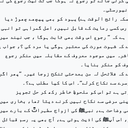
 کرلی جائے تو رجوع نہ ہوگا جب تک نیت رجوع کی نہ
ونیورسٹی۔
کہ رائج الوقت ہے) یہود کو بھی پیچھے چھوڑ دیا
رس کسی رعایت کے قابل نہیں، اصل گمراہی تو انہی
ے کہ ’’ رجوع اس وقت بھی ثابت ہوگا ، جب نیند میں
 کہ شہوت عورت کی معتبر ہوگی یا مرد کی ؟، جواب ی
اشرہ میں موجود معروف کے مقابلہ میں منکر رجوع
وف کو منکر بنایا۔
 کہ فلاتحل لہ من بعدحتی تنکح زوجا غیرہ ’’پھر اگر
سرے سے نکاح کرلے‘‘۔ اس کا کیا مطلب ہے؟۔
تی ہے تو اس کو ملحوظِ خاطر رکھ کر حل تجویز
پنی مرضی سے نکاح نہیں کرنے دیتا تھا، بخاری میں
ھی وضاحت ہے، نبیﷺ کی ازواج مطہراتؓ کے بارے میں
، اس آپﷺ کی اذیت ہوتی ہے، آج بھی یہ رسم قبائل