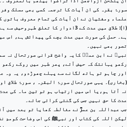
ان ینکحن ازواجھن اذا تراضوا بینھم بالمعروف ۔۔۔
سورۂ بقرہ کی ان آیات کا ترجمہ کسی بھی مسلک وفرق
علماء ومفتیان نے ان آیات کی تمام معروف باتوں ک
ہے۔ حمل کی صورت میں عدت بچے کی پیدائش ہے، اس میں
تصور بھی نہیں۔
نبیﷺ نے ابن عمرؓ کایہ واضح قرانی صورتحال نہ سمج
رکھو یہانتک کہ حیض آئے، پھر طہر میں روکے رکھو ی
اور چاہو تو ہاتھ لگانے سے پہلے چھوڑدو، یہ وہ عدت
(بخاری)۔ یہی صورتحال سورۂ البقرہ ، سورۂ طلاق ا
نہ آتا ہو،یا اس میں ارتیاب ہو تو تین ماہ کی عدت 
عدت کا حق نہیں جس کی گنتی کرائی جائے۔
جب عبداللہ بن عمرؓ نے مغالطہ کھایا تو بعد میں آن
لیکن اللہ کی کتاب اور نبیﷺ کی اس وضاحت کومدِ ن