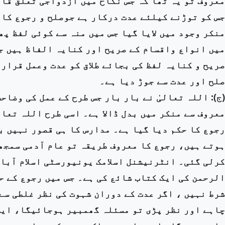
معروف تو یہ تھا کہ جس نکاح میں ازدواجی تعلق قائ
جس کو توڑنے کیلئے عدت درکار ہے جوصلح و رجوع کا ل
منکر وجود میں لایا گیا جس میں منہ سے کوئی لفظ پ
میں انواع واقسام کے صریح اور کنایہ الفاظ ہیں جن
صریح و کنایہ لفظ کی بجائے طلاق کو عدت وعمل قرار
صلح اور عدت سے جوڑ دیا ہے۔
(ج): اللہ تعالیٰ نے بار بار جس طرح کے عمل کی وضا
معروف سے منکر میں بدل ڈالا ہے۔ اسی طرح اللہ تعال
رجوع کا حکم دیا گیا ہے۔ مدارس کا ہی قصور نہیں 
ہوتے ہیں، رجوع کا معروف طریقہ تو عام آدمی سمجھ
کرلی گئی۔ انٹرنیشنل اسلامک یونیورسٹی اسلام آبادک
الرحمن کی ایک کتاب شائع کی ہے۔ جس میں رجوع کے حو
شرط نہیں ، اگر عدت کے دوران شہوت کی نظر غلطی سے
چاہے اور نظر پڑی تو مسئلہ گھمبیر ہوجائیگا، ایس