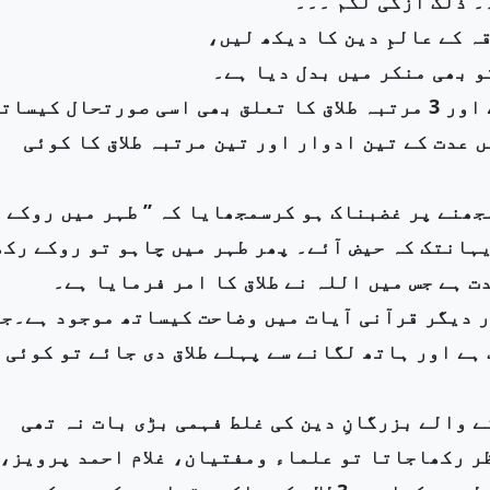
 ذلک ازکیٰ لکم ۔۔۔
ہ کے عالمِ دین کا دیکھ لیں،
و بھی منکر میں بدل دیا ہے۔
(ا): طلاق میں عدت کے 3ادوار کا تعلق طہروحیض سے ہے اور 3 مرتبہ طلاق کا تعلق بھی اسی صورتحال کیسا
 عدت کے تین ادوار اور تین مرتبہ طلاق کا کوئی
ھنے پر غضبناک ہو کرسمجھایا کہ ’’ طہر میں روکے
ہانتک کہ حیض آئے۔ پھر طہر میں چاہو تو روکے رکھ
 ہے جس میں اللہ نے طلاق کا امر فرمایا ہے۔
ور دیگر قرآنی آیات میں وضاحت کیساتھ موجود ہے۔ج
ہے اور ہاتھ لگانے سے پہلے طلاق دی جائے تو کوئی
ے والے بزرگانِ دین کی غلط فہمی بڑی بات نہ تھی
ظر رکھاجاتا تو علماء ومفتیان، غلام احمد پرویز،