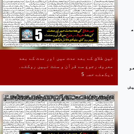
تھ
تین طلاق کے بعد عدت میں اور عدت کے بعد
معروف رجوع سے قرآن و سنت نہیں روکتے۔
و
دیکھئے حصہ 5
یض