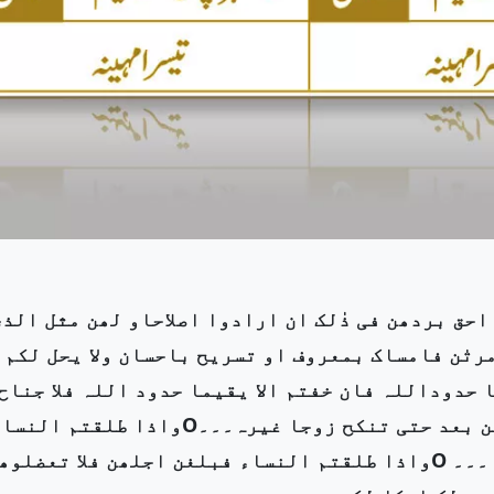
حق بردھن فی ذٰلک ان ارادوا اصلاحاو لھن مثل الذی
ف ولرجال علیھن درجۃ ۔۔۔O الطلاق مرتٰن فامساک بمعروف او تسریح باحسان ولا یحل لکم
ا حدوداللہ فان خفتم الا یقیما حدود اللہ فلا جناح
علیھما فیما افتدت بہ۔۔۔Oفان طلقہا فلا تحل لہ من بعد حتی تنکح زوجا غیرہ۔۔۔Oواذا طلقتم ا
فبلغن اجلھن فامسکوھن بمعروف او سرحوھن بمعروف ۔۔۔ Oواذا طلقتم النساء فبلغن اجلھن فلا تعضلو