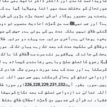
صورتحال کو مختلف سمت میں اتنا پھیلایا گیا ہے کہ
ہنسنے پر مجبور ہوگا، اس کی نسبت بڑے بڑوں کی طرف
ہے؟ اور جب نبیﷺ سے من گھڑت احادیث منسوب تو دوس
گنتی طلاق نہیں بلکہ عدت ہی کی ہوتی ہے، حیض کی صو
بخود ہوجاتی ہے،آخری مرتبہ سے پہلے دو مرتبہ طلاق 
دوطلاق کی ملکیت عدت کے بعد تک رہے یہاں تک کہ عور
بحث کی جائے کہ پہلاشوہر نئے سرے سے 3طلاق کا مالک ہوگایا پہلے سے موجود2 کا؟۔
(ب): رجوع کاتعلق صلح وباہمی رضامندی کیساتھ ہے ل
کرسکتا ہے اور عدت کے بعد عورت دوسری جگہ شادی ک
ازدواجی تعلق کو بحال کرسکتے ہیں جس میں اللہ نے
ہیں۔سورہ بقرہ آیت226,228,229,231,232اور سورۂ طلاق آیت1,2۔
اللہ تعالیٰ نے ازدواجی تعلق کے بعد نکاح کومیثاقِ
فقہاء نے قرآن کی ضدمیں من گھڑت اصطلاح طلاقِ مغلظ