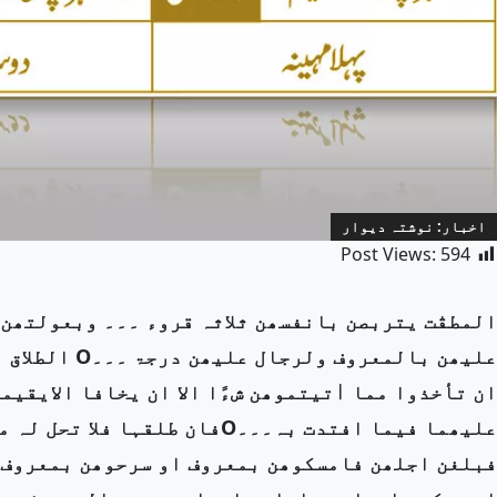
اخبار: نوشتہ دیوار
Post Views:
594
المطقٰت یتربصن بانفسھن ثلاثہ قروء ۔۔۔ وبعولتھن ا
علیھن بالمعرو
ان تأخذوا مما اٰتیتموھن شءًا الا ان یخافا الایقیم