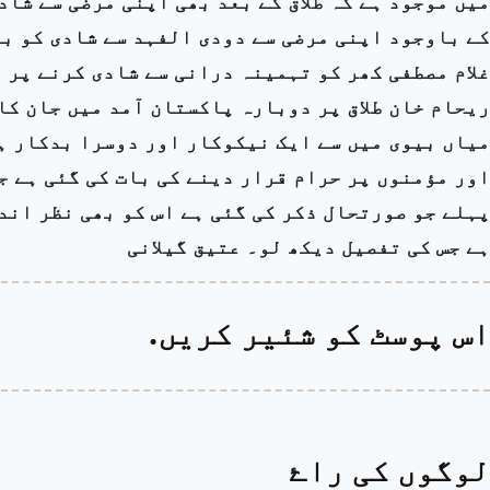
میں موجود ہے کہ طلاق کے بعد بھی اپنی مرضی سے شاد
کے باوجود اپنی مرضی سے دودی الفہد سے شادی کو ب
غلام مصطفی کھر کو تہمینہ درانی سے شادی کرنے پر 
ریحام خان طلاق پر دوبارہ پاکستان آمد میں جان کا
میاں بیوی میں سے ایک نیکوکار اور دوسرا بدکار ہ
اور مؤمنوں پر حرام قرار دینے کی بات کی گئی ہے جو 
پہلے جو صورتحال ذکر کی گئی ہے اس کو بھی نظر ان
ہے جس کی تفصیل دیکھ لو۔ عتیق گیلانی
اس پوسٹ کو شئیر کریں.
لوگوں کی راۓ