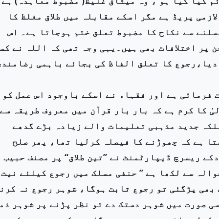
م کیا گیا ہو ، وہ میثاق غلیظ( مضبوط معاہدہ) ہے
ازمی پریڈ ہے مگر اسکے مقابلہ میں طلاق مغلظ کا
ھسلنے سے نکاح کا مضبوط تعلق ختم ہوجاتا ہے۔ اس
 پر اختلافات بھی ہیں۔یہی وجہ تھی کہ اللہ نے کس
 دیا،رجوع کا تعلق الفاظ کی بجائے باہمی رضامندی
حت فرمائی ہے اور فقہاء نے اسکے باوجود اس عمل کو
یٰ کا کرم ہے کہ بار بار قرآن میں معروف طریقہ سے
بلکہ جدید مذہبی تعلیمات والے زیادہ بڑے گدھے
تا ہے کہ چھوڑنے کا فیصلہ کرلیا تھا، پھر صلح
ے ریسرچ ڈیپارٹمنٹ نے ’’تین طلاق‘‘ پر مصنف حبیب
الہ سے لکھا ہے ’’ حنفی مسلک میں رجوع کیلئے نیت
 بھی پڑگئی تو رجوع ثابت ہوگا، شوہر رجوع نہ کرن
ی صورت میں شوہر دستک دے تو نظر پڑنے پر شوہر ذم