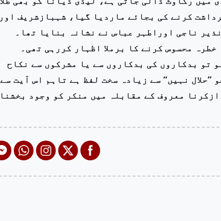
ی میں رکاوٹ ڈالی جاتی ہے، لیڈی ڈیانا کو بھی طلا
رداشت کرنے کی بجائے ماردیا گیا، شہبازشریف اور
نذیر ناجی اوراطہر عباس نے نشانہ بنایا تھا۔
 خطرہ محسوس کرنے کا برملا اظہار کررہی تھی۔
و تو بدکاروں کی بدکاروں سے یا مشرکوں سے نکاح
’’حلال نہیں‘‘ سے زیادہ سخت لفظ ہے تاہم اس آیت سے
دازکرنا معروف کے مقابلہ میں منکر کو وجود بخشنا