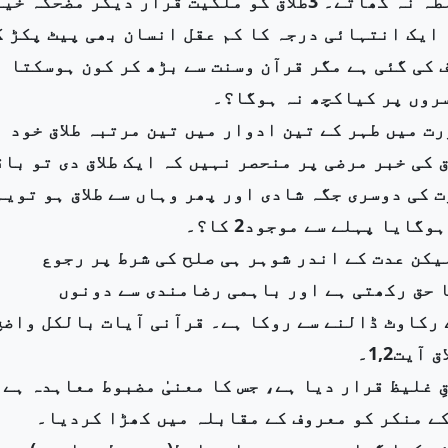
جاویداحمد غامدی اور ڈاکٹر ذاکر نائیک بھی مغالطہ نہ کھاتے۔ 3طلاق کو ملکیت قرار دیکر مضحکہ خ
 ایک انتہائی درجہ کا کم عقل انسان بھی پیٹ پکڑ ک
 کی گئی ہے مگر قرآن وسنت سے بڑھ کر کون ہوسکتا
روں پر کیاکچھ نہ ہوگا؟۔
رت میں طہر کے تین ادوار میں تین مرتبہ طلاق خود
کی خبر مرضی پر منحصر نہیں کہ ایک طلاق دی تو باق
ت کی دوسری جگہ شادی اور پھر وہاں سے طلاق ہو تویہ
یکن عدت کے اندر شوہر ہی صلح کی شرط پر رجوع
ا حق رکھتی ہے اور باہمی رضامندی سے دونوں
 رکاوٹ ڈالنے سے روکا ہے۔ قرآنی آیات بالکل واضح
 غلیظ قرار دیا ہے، جس کا معنیٰ مضبوط معاہدہ ہے،
 کے منکر کو معروف کے مقابلہ میں کھڑا کردیا۔