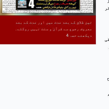
یز
ر
تین طلاق کے بعد عدت میں اور عدت کے بعد
معروف رجوع سے قرآن و سنت نہیں روکتے۔
دیکھئے حصہ 4
ی