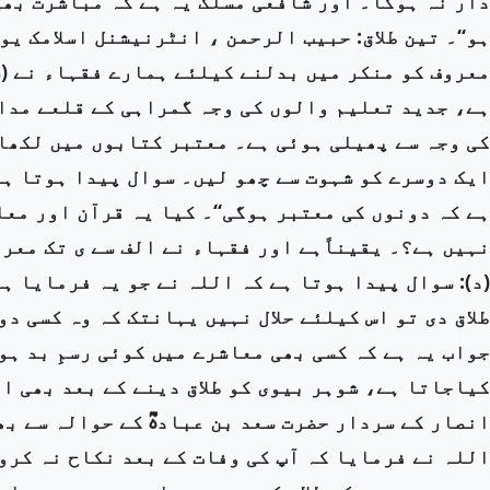
دار نہ ہوگا۔ اور شافعی مسلک یہ ہے کہ مباشرت بھی
ہو‘‘۔ تین طلاق: حبیب الرحمن ، انٹرنیشنل اسلامک ی
معروف کو منکر میں بدلنے کیلئے ہمارے فقہاء نے (س
ہے، جدید تعلیم والوں کی وجہ گمراہی کے قلعے مدا
کی وجہ سے پھیلی ہوئی ہے۔ معتبر کتابوں میں لکھا ہ
ایک دوسرے کو شہوت سے چھو لیں۔ سوال پیدا ہوتا ہے
ہے کہ دونوں کی معتبر ہوگی‘‘۔ کیا یہ قرآن اور مع
نہیں ہے؟۔ یقیناًہے اور فقہاء نے الف سے ی تک معر
(د): سوال پیدا ہوتا ہے کہ اللہ نے جو یہ فرمایا ہے
طلاق دی تو اس کیلئے حلال نہیں یہانتک کہ وہ کسی دو
جواب یہ ہے کہ کسی بھی معاشرے میں کوئی رسمِ بد ہو
کیاجاتا ہے، شوہر بیوی کو طلاق دینے کے بعد بھی ا
انصار کے سردار حضرت سعد بن عبادہؓ کے حوالہ سے ب
اللہ نے فرمایا کہ آپ کی وفات کے بعد نکاح نہ کرو